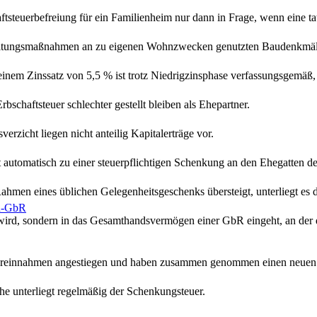
steuerbefreiung für ein Familienheim nur dann in Frage, wenn eine tat
haltungsmaßnahmen an zu eigenen Wohnzwecken genutzten Baudenkmäle
em Zinssatz von 5,5 % ist trotz Niedrigzinsphase verfassungsgemäß, w
schaftsteuer schlechter gestellt bleiben als Ehepartner.
erzicht liegen nicht anteilig Kapitalerträge vor.
 automatisch zu einer steuerpflichtigen Schenkung an den Ehegatten de
en eines üblichen Gelegenheitsgeschenks übersteigt, unterliegt es d
en-GbR
d, sondern in das Gesamthandsvermögen einer GbR eingeht, an der die Eh
euereinnahmen angestiegen und haben zusammen genommen einen neuen 
he unterliegt regelmäßig der Schenkungsteuer.