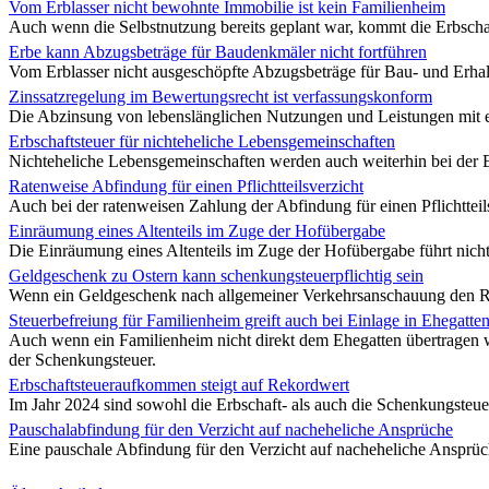
Vom Erblasser nicht bewohnte Immobilie ist kein Familienheim
Auch wenn die Selbstnutzung bereits geplant war, kommt die Erbschaft
Erbe kann Abzugsbeträge für Baudenkmäler nicht fortführen
Vom Erblasser nicht ausgeschöpfte Abzugsbeträge für Bau- und Er
Zinssatzregelung im Bewertungsrecht ist verfassungskonform
Die Abzinsung von lebenslänglichen Nutzungen und Leistungen mit ein
Erbschaftsteuer für nichteheliche Lebensgemeinschaften
Nichteheliche Lebensgemeinschaften werden auch weiterhin bei der Erb
Ratenweise Abfindung für einen Pflichtteilsverzicht
Auch bei der ratenweisen Zahlung der Abfindung für einen Pflichtteilsv
Einräumung eines Altenteils im Zuge der Hofübergabe
Die Einräumung eines Altenteils im Zuge der Hofübergabe führt nicht
Geldgeschenk zu Ostern kann schenkungsteuerpflichtig sein
Wenn ein Geldgeschenk nach allgemeiner Verkehrsanschauung den Rahm
Steuerbefreiung für Familienheim greift auch bei Einlage in Ehegatt
Auch wenn ein Familienheim nicht direkt dem Ehegatten übertragen wir
der Schenkungsteuer.
Erbschaftsteueraufkommen steigt auf Rekordwert
Im Jahr 2024 sind sowohl die Erbschaft- als auch die Schenkungst
Pauschalabfindung für den Verzicht auf nacheheliche Ansprüche
Eine pauschale Abfindung für den Verzicht auf nacheheliche Ansprüc