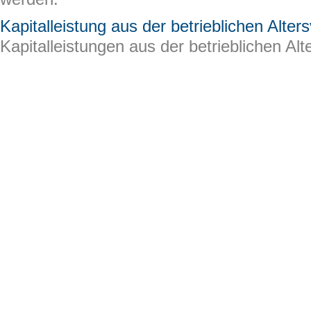
Kapitalleistung aus der betrieblichen Alte
Kapitalleistungen aus der betrieblichen Alt
auf der Ausübung eines freien Kapitalwahl
keine ermäßigt besteuerten außerordentlic
Steuerfreier Hinzuverdienst im Alter mit de
Ab 2026 können Arbeitnehmer, die die Reg
der gesetzlichen Rentenversicherung errei
2.000 Euro im Monat steuerfrei hinzuverdi
Beitragsbemessungsgrenzen 2026
Die Beitragsbemessungsgrenzen und and
Sozialversicherungswerte steigen 2024 um
Vom Arbeitnehmer getragene Stellplatzko
Übernimmt der Arbeitnehmer die Kosten für
Dienstwagens, wird die Kostenübernahme 