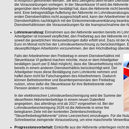
in Anspruch genommen werden. Sie wird zwingend beim ersten Dienstverhä
die Voraussetzungen vorliegen. In der Steuerklasse VI wird die Aktivrent
gegenüber dem Arbeitgeber bestätigt hat, dass die Aktivrente nicht bereit
wird. Eine betragsmäßige Aufteilung der Aktivrente im Lohnsteuerabzugsve
ersten Dienstverhältnis nicht ausgeschöpft wird, kann der Arbeitnehmer d
Dienstverhältnis nachträglich mit der Einkommensteuererklärung beantra
Dienstverhältnissen die Voraussetzungen für die Inanspruchnahme der Ak
Lohnsteuerabzug:
Einnahmen aus der Aktivrente werden bereits im Lohns
Arbeitgeber ist insoweit verpflichtet, den Freibetrag aus der Aktivrente 
soweit die gesetzlichen Voraussetzungen dafür erfüllt sind. Dazu ist der 
Euro im Monat nicht bei der Lohnsteuerberechnung zu berücksichtigen. E
steuerpflichtigen Arbeitslohn vorzunehmen, der den Höchstbetrag überste
Falls der Arbeitnehmer den Freibetrag in einem Dienstverhältnis mit
Steuerklasse VI geltend machen möchte, muss er dem Arbeitgeber
bestätigen (auch per E-Mail möglich), dass die Steuerbefreiung nicht
bereits in einem anderen Dienstverhältnis berücksichtigt wird. Der
Arbeitgeber muss diese Bestätigung zum Lohnkonto nehmen und
haftet dann nicht für Falschangaben des Arbeitnehmers. Dadurch
können Betriebsrentner und Beamtenpensionäre den Freibetrag
nutzen, ohne dafür die Steuerklasse für ihre Betriebsrente oder
Pension ändern zu müssen.
In der elektronischen Lohnsteuerbescheinigung wird die Summe der
steuerfreien Aktivrentenbeträge in einem neuen Datenfeld
angegeben, das allerdings erst ab 2027 vorgesehen ist. Bei der
Lohnsteuerbescheinigung 2026 ist die Aktivrente in einer frei
belegbaren Zeile mit der konkreten Zeilenbeschreibung
"SteuerfreibetragAktivrente" (ohne Leerzeichen) einzutragen. Für die Nut
Schreibweise zwingende Voraussetzung, um eine maschinelle Verwertbark
Progressionsvorbehalt:
Einkünfte aus der Aktivrente unterliegen nicht 