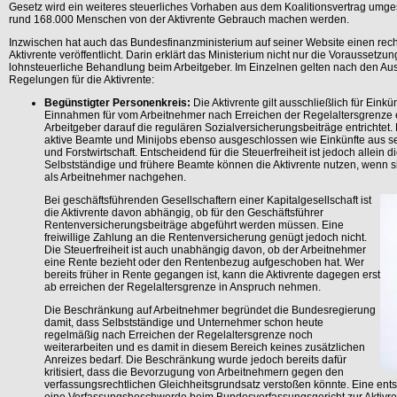
Gesetz wird ein weiteres steuerliches Vorhaben aus dem Koalitionsvertrag umges
rund 168.000 Menschen von der Aktivrente Gebrauch machen werden.
Inzwischen hat auch das Bundesfinanzministerium auf seiner Website einen rec
Aktivrente veröffentlicht. Darin erklärt das Ministerium nicht nur die Voraussetzun
lohnsteuerliche Behandlung beim Arbeitgeber. Im Einzelnen gelten nach den Au
Regelungen für die Aktivrente:
Begünstigter Personenkreis:
Die Aktivrente gilt ausschließlich für Einkü
Einnahmen für vom Arbeitnehmer nach Erreichen der Regelaltersgrenze 
Arbeitgeber darauf die regulären Sozialversicherungsbeiträge entrichtet.
aktive Beamte und Minijobs ebenso ausgeschlossen wie Einkünfte aus se
und Forstwirtschaft. Entscheidend für die Steuerfreiheit ist jedoch allein
Selbstständige und frühere Beamte können die Aktivrente nutzen, wenn si
als Arbeitnehmer nachgehen.
Bei geschäftsführenden Gesellschaftern einer Kapitalgesellschaft ist
die Aktivrente davon abhängig, ob für den Geschäftsführer
Rentenversicherungsbeiträge abgeführt werden müssen. Eine
freiwillige Zahlung an die Rentenversicherung genügt jedoch nicht.
Die Steuerfreiheit ist auch unabhängig davon, ob der Arbeitnehmer
eine Rente bezieht oder den Rentenbezug aufgeschoben hat. Wer
bereits früher in Rente gegangen ist, kann die Aktivrente dagegen erst
ab erreichen der Regelaltersgrenze in Anspruch nehmen.
Die Beschränkung auf Arbeitnehmer begründet die Bundesregierung
damit, dass Selbstständige und Unternehmer schon heute
regelmäßig nach Erreichen der Regelaltersgrenze noch
weiterarbeiten und es damit in diesem Bereich keines zusätzlichen
Anreizes bedarf. Die Beschränkung wurde jedoch bereits dafür
kritisiert, dass die Bevorzugung von Arbeitnehmern gegen den
verfassungsrechtlichen Gleichheitsgrundsatz verstoßen könnte. Eine en