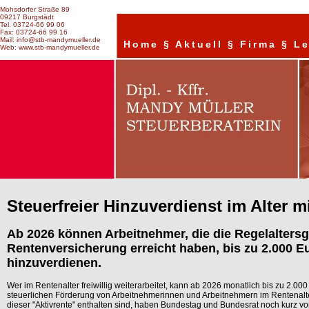
Mohsdorfer Straße 89
09217 Burgstädt
Tel. 03724-66 99 06
Fax: 03724-66 99 16
Mail: info@stb-mandymueller.de
Home
§
Aktuell
§
Firma
§
Le
Web: www.stb-mandymueller.de
Steuerfreier Hinzuverdienst im Alter mi
Ab 2026 können Arbeitnehmer, die die Regelaltersg
Rentenversicherung erreicht haben, bis zu 2.000 E
hinzuverdienen.
Wer im Rentenalter freiwillig weiterarbeitet, kann ab 2026 monatlich bis zu 2.00
steuerlichen Förderung von Arbeitnehmerinnen und Arbeitnehmern im Rentenalte
dieser "Aktivrente" enthalten sind, haben Bundestag und Bundesrat noch kurz v