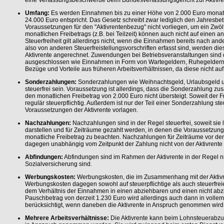
eine Verfassungsbeschwerde beim Bundesverfassungsgericht zur Aktivrente
Umfang:
Es werden Einnahmen bis zu einer Höhe von 2.000 Euro monatli
24.000 Euro entspricht. Das Gesetz schreibt zwar lediglich den Jahresbetr
Voraussetzungen für den "Aktivrentenbezug" nicht vorliegen, um ein Zwölf
monatlichen Freibetrags (z.B. bei Teilzeit) können auch nicht auf einen
Steuerfreiheit gilt allerdings nicht, wenn die Einnahmen bereits nach and
also von anderen Steuerfreistellungsvorschriften erfasst sind, werden die
Aktivrente angerechnet. Zuwendungen bei Betriebsveranstaltungen sin
ausgeschlossen wie Einnahmen in Form von Wartegeldern, Ruhegeldern
Bezüge und Vorteile aus früheren Arbeitsverhältnissen, da diese nicht auf
Sonderzahlungen:
Sonderzahlungen wie Weihnachtsgeld, Urlaubsgeld
steuerfrei sein. Voraussetzung ist allerdings, dass die Sonderzahlung 
den monatlichen Freibetrag von 2.000 Euro nicht übersteigt. Soweit der Fr
regulär steuerpflichtig. Außerdem ist nur der Teil einer Sonderzahlung steue
Voraussetzungen der Aktivrente vorlagen.
Nachzahlungen:
Nachzahlungen sind in der Regel steuerfrei, soweit sie
darstellen und für Zeiträume gezahlt werden, in denen die Voraussetzunge
monatliche Freibetrag zu beachten. Nachzahlungen für Zeiträume vor de
dagegen unabhängig vom Zeitpunkt der Zahlung nicht von der Aktivrente 
Abfindungen:
Abfindungen sind im Rahmen der Aktivrente in der Regel nicht
Sozialversicherung sind.
Werbungskosten:
Werbungskosten, die im Zusammenhang mit der Aktivre
Werbungskosten dagegen sowohl auf steuerpflichtige als auch steuerfrei
dem Verhältnis der Einnahmen in einen abziehbaren und einen nicht abzi
Pauschbetrag von derzeit 1.230 Euro wird allerdings auch dann in vollem
berücksichtigt, wenn daneben die Aktivrente in Anspruch genommen wird
Mehrere Arbeitsverhältnisse:
Die Aktivrente kann beim Lohnsteuerabzug 