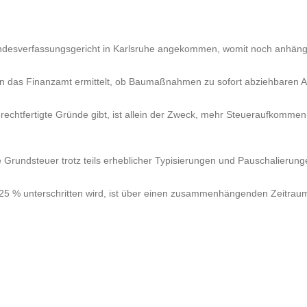
undesverfassungsgericht in Karlsruhe angekommen, womit noch anhäng
nen das Finanzamt ermittelt, ob Baumaßnahmen zu sofort abziehbaren 
chtfertigte Gründe gibt, ist allein der Zweck, mehr Steueraufkommen 
 Grundsteuer trotz teils erheblicher Typisierungen und Pauschalieru
5 % unterschritten wird, ist über einen zusammenhängenden Zeitraum v