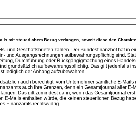
ls mit steuerlichem Bezug verlangen, soweit diese den Charakter
- und Geschäftsbriefen zählen. Der Bundesfinanzhof hat in ei
Ein- und Ausgangsrechnungen aufbewahrungspflichtig sind. Statt
reitung, Durchführung oder Rückgängigmachung eines Handelsge
rundsätzlich aufbewahrungspflichtig. Das gilt jedenfalls insowe
ist lediglich der Anhang aufzubewahren.
sätzlich auch berechtigt, vom Unternehmer sämtliche E-Mails 
inanzamts auch ihre Grenzen, denn ein Gesamtjournal aller E-M
verlangen. Das gilt zumindest dann, wenn das Gesamtjournal erst 
n E-Mails enthalten würde, die keinen steuerlichen Bezug haben
es Finanzamts rechtswidrig.