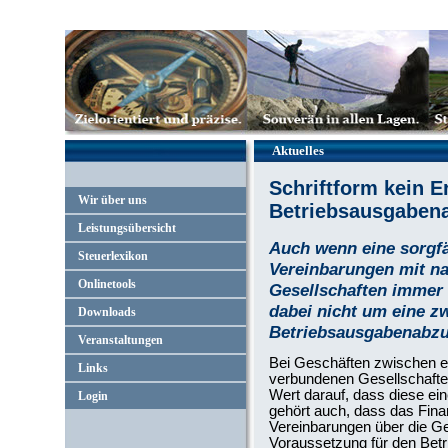
Aktuelles
Schriftform kein E
Wir über uns
Betriebsausgaben
Leistungsübersicht
Auch wenn eine sorgfäl
Steuerlexikon
Vereinbarungen mit n
Onlinetools
Gesellschaften immer a
dabei nicht um eine z
Downloads
Betriebsausgabenabzu
Veranstaltungen
Bei Geschäften zwischen 
Links
verbundenen Gesellschafte
Wert darauf, dass diese e
Login
gehört auch, dass das Finan
Vereinbarungen über die Ge
Voraussetzung für den Betr