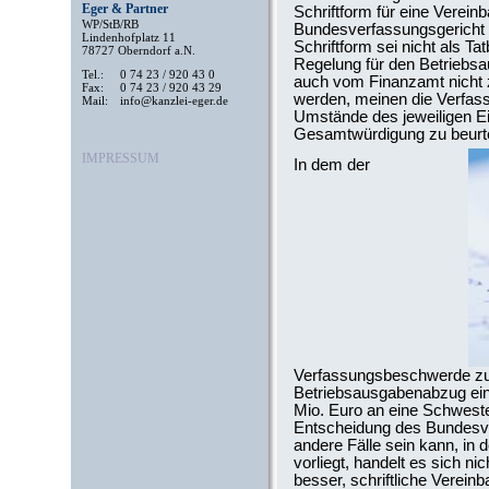
Eger & Partner
Schriftform für eine Verein
WP/StB/RB
Bundesverfassungsgericht e
Lindenhofplatz 11
Schriftform sei nicht als T
78727 Oberndorf a.N.
Regelung für den Betriebs
Tel.:
0 74 23 / 920 43 0
auch vom Finanzamt nicht
Fax:
0 74 23 / 920 43 29
werden, meinen die Verfass
Mail:
info@kanzlei-eger.de
Umstände des jeweiligen Ei
Gesamtwürdigung zu beurte
IMPRESSUM
In dem der
Verfassungsbeschwerde zug
Betriebsausgabenabzug ein
Mio. Euro an eine Schwest
Entscheidung des Bundesve
andere Fälle sein kann, in 
vorliegt, handelt es sich ni
besser, schriftliche Verei